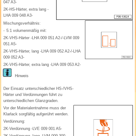
047 A3-
2K-HS-Härter, extra lang -
LHA 009 048 A3-
Mischungsverhältnis:
-
5:1 volumenmäßig mit:
2K-VHS-Härter -LHA 009 051 A2-/-LVM 009
051 A5-
2K-VHS-Härter, lang -LHA 009 052 A2-/-LHA
009 052 A3-
2K-VHS-Härter, extra lang -LHA 009 053 A2-
Hinweis
Der Einsatz unterschiedlicher HS-/VHS-
Härter und Verdünnungen führt zu
unterschiedlichen Glanzgraden.
Vor der Materialentnahme muss der
Klarlack sorgfältig aufgerührt werden.
Verdünnung:
2K-Verdünnung -LVE 009 001 A5-
2K-Verdünnung, lang -LVM 009 300